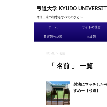
弓道大学 KYUDO UNIVERSIT
弓道上達の知恵をすべてのひとへ
ホーム
サイトの理念
日置流竹林派
本多流
HOME
>
名前
「 名前 」 一覧
射法にマッチした
すめー【弓道】