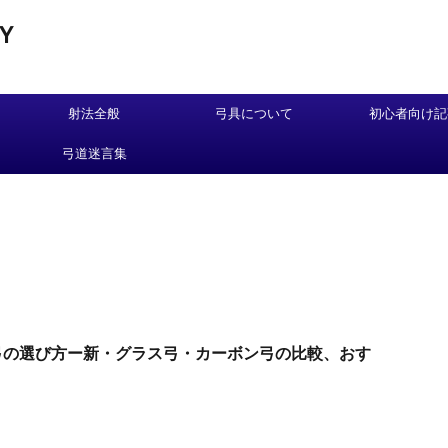
Y
射法全般
弓具について
初心者向け記
弓道迷言集
弓の選び方ー新・グラス弓・カーボン弓の比較、おす