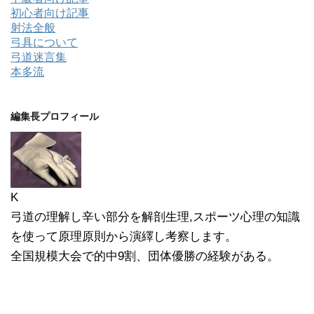
初心者向け記事
射法全般
弓具について
弓道迷言集
本多流
編集長プロフィール
K
弓道の理解し辛い部分を解剖生理,スポーツ心理の知識
を使って原理原則から演繹し考察します。
全国規模大会で的中9割、団体優勝の経験がある。