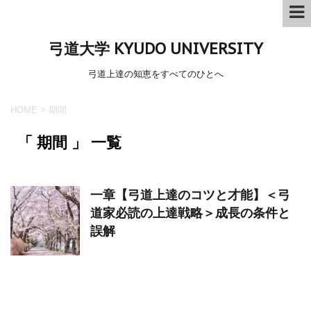
弓道大学 KYUDO UNIVERSITY
弓道上達の知恵をすべてのひとへ
HOME
>
期間
「 期間 」 一覧
一章【弓道上達のコツと才能】＜弓
道家必読の上達戦略＞成長の条件と
誤解