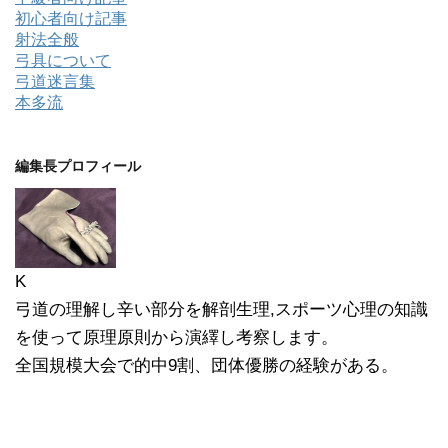
初心者向け記事
射法全般
弓具について
弓道迷言集
本多流
編集長プロフィール
K
弓道の理解し辛い部分を解剖生理,スポーツ心理の知識
を使って原理原則から演繹し考察します。
全国規模大会で的中9割、団体優勝の経験がある。