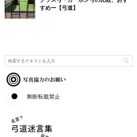
すめー【弓道】