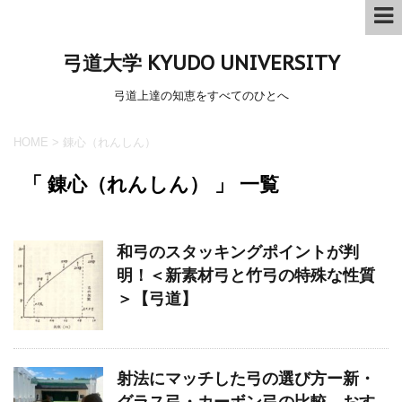
弓道大学 KYUDO UNIVERSITY
弓道上達の知恵をすべてのひとへ
HOME
>
錬心（れんしん）
「 錬心（れんしん） 」 一覧
和弓のスタッキングポイントが判
明！＜新素材弓と竹弓の特殊な性質
＞【弓道】
射法にマッチした弓の選び方ー新・
グラス弓・カーボン弓の比較、おす