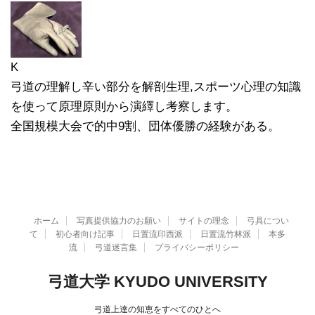
K
弓道の理解し辛い部分を解剖生理,スポーツ心理の知識
を使って原理原則から演繹し考察します。
全国規模大会で的中9割、団体優勝の経験がある。
ホーム
写真提供協力のお願い
サイトの理念
弓具につい
て
初心者向け記事
日置流印西派
日置流竹林派
本多
流
弓道迷言集
プライバシーポリシー
弓道大学 KYUDO UNIVERSITY
弓道上達の知恵をすべてのひとへ