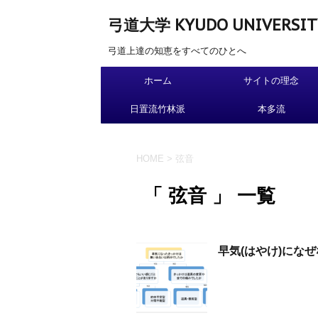
弓道大学 KYUDO UNIVERSIT
弓道上達の知恵をすべてのひとへ
ホーム
サイトの理念
日置流竹林派
本多流
HOME
>
弦音
「 弦音 」 一覧
早気(はやけ)にな