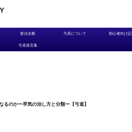
Y
射法全般
弓具について
初心者向け記
弓道迷言集
ぜなるのかー早気の治し方と分類ー【弓道】