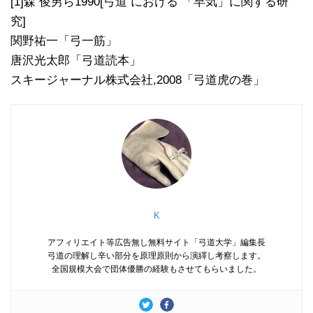
[1]森 俊男ら1990[弓道 における 「早気」に関する研
究]
関野祐一「弓一筋」
唐沢光太郎「弓道読本」
スキージャーナル株式会社,2008「弓道虎の巻」
K
アフィリエイト等広告無し無料サイト「弓道大学」編集長
弓道の理解し辛い部分を原理原則から演繹し考察します。
全国規模大会で団体優勝の経験もさせてもらいました。