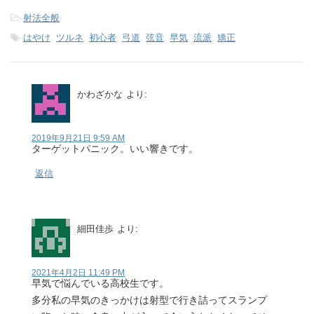
-
射法全般
-
はやけ
,
ツルネ
,
初心者
,
弓道
,
弦音
,
早気
,
流派
,
矯正
かわざかな
より:
2019年9月21日 9:59 AM
ターゲットパニック。いい響きです。
返信
細田佳歩
より:
2021年4月2日 11:49 PM
早気で悩んでいる高校生です。
多分私の早気のきっかけは射型で行き詰ってスランプ