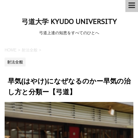
弓道大学 KYUDO UNIVERSITY
弓道上達の知恵をすべてのひとへ
HOME
>
射法全般
>
射法全般
早気(はやけ)になぜなるのかー早気の治
し方と分類ー【弓道】