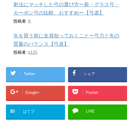
射法にマッチした弓の選び方ー新・グラス弓・
カーボン弓の比較、おすすめー【弓道】
投稿者:
K
矢を買う前に全員知っておくことー弓力と矢の
質量のバランス【弓道】
投稿者:
k125
Twitter
シェア
Google+
Pocket
B!
LINE
はてブ