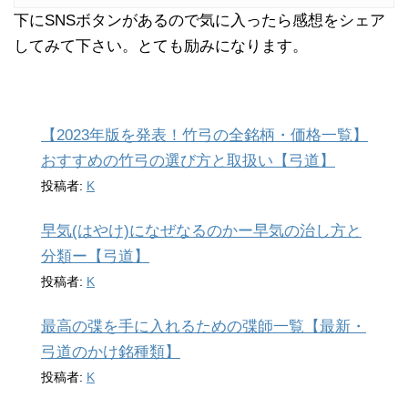
下にSNSボタンがあるので気に入ったら感想をシェア
してみて下さい。とても励みになります。
【2023年版を発表！竹弓の全銘柄・価格一覧】
おすすめの竹弓の選び方と取扱い【弓道】
投稿者:
K
早気(はやけ)になぜなるのかー早気の治し方と
分類ー【弓道】
投稿者:
K
最高の弽を手に入れるための弽師一覧【最新・
弓道のかけ銘種類】
投稿者:
K