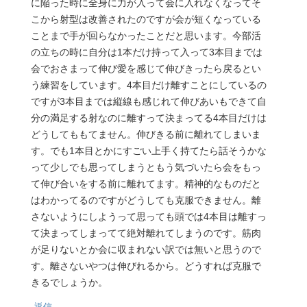
に陥った時に全身に力が入って会に入れなくなってそ
こから射型は改善されたのですが会が短くなっている
ことまで手が回らなかったことだと思います。今部活
の立ちの時に自分は1本だけ持って入って3本目までは
会でおさまって伸び愛を感じて伸びきったら戻るとい
う練習をしています。4本目だけ離すことにしているの
ですが3本目までは縦線も感じれて伸びあいもできて自
分の満足する射なのに離すって決まってる4本目だけは
どうしてももてません。伸びきる前に離れてしまいま
す。でも1本目とかにすごい上手く持てたら話そうかな
って少しでも思ってしまうともう気づいたら会をもっ
て伸び合いをする前に離れてます。精神的なものだと
はわかってるのですがどうしても克服できません。離
さないようにしようって思っても頭では4本目は離すっ
て決まってしまってて絶対離れてしまうのです。筋肉
が足りないとか会に収まれない訳では無いと思うので
す。離さないやつは伸びれるから。どうすれば克服で
きるでしょうか。
返信