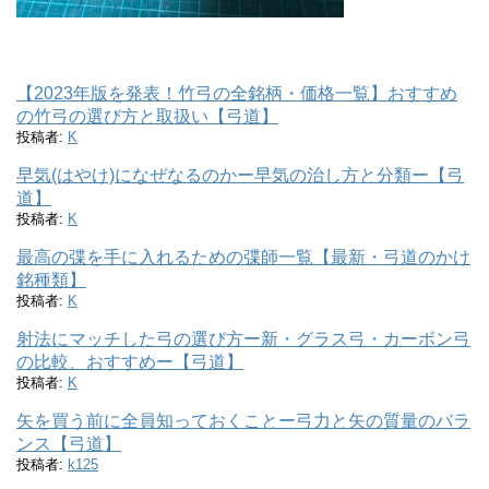
【2023年版を発表！竹弓の全銘柄・価格一覧】おすすめ
の竹弓の選び方と取扱い【弓道】
投稿者:
K
早気(はやけ)になぜなるのかー早気の治し方と分類ー【弓
道】
投稿者:
K
最高の弽を手に入れるための弽師一覧【最新・弓道のかけ
銘種類】
投稿者:
K
射法にマッチした弓の選び方ー新・グラス弓・カーボン弓
の比較、おすすめー【弓道】
投稿者:
K
矢を買う前に全員知っておくことー弓力と矢の質量のバラ
ンス【弓道】
投稿者:
k125