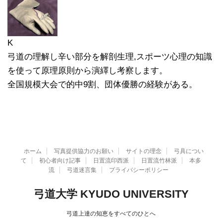
K
弓道の理解し辛い部分を解剖生理,スポーツ心理の知識
を使って原理原則から演繹し考察します。
全国規模大会で的中9割、団体優勝の経験がある。
ホーム
写真提供協力のお願い
サイトの理念
弓具につい
て
初心者向け記事
日置流印西派
日置流竹林派
本多
流
弓道迷言集
プライバシーポリシー
弓道大学 KYUDO UNIVERSITY
弓道上達の知恵をすべてのひとへ