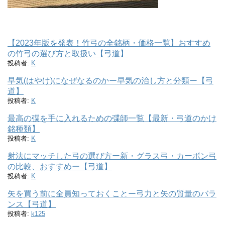
【2023年版を発表！竹弓の全銘柄・価格一覧】おすすめ
の竹弓の選び方と取扱い【弓道】
投稿者:
K
早気(はやけ)になぜなるのかー早気の治し方と分類ー【弓
道】
投稿者:
K
最高の弽を手に入れるための弽師一覧【最新・弓道のかけ
銘種類】
投稿者:
K
射法にマッチした弓の選び方ー新・グラス弓・カーボン弓
の比較、おすすめー【弓道】
投稿者:
K
矢を買う前に全員知っておくことー弓力と矢の質量のバラ
ンス【弓道】
投稿者:
k125