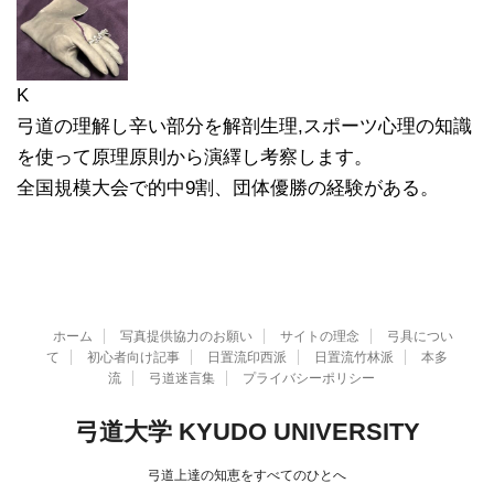
K
弓道の理解し辛い部分を解剖生理,スポーツ心理の知識
を使って原理原則から演繹し考察します。
全国規模大会で的中9割、団体優勝の経験がある。
ホーム
写真提供協力のお願い
サイトの理念
弓具につい
て
初心者向け記事
日置流印西派
日置流竹林派
本多
流
弓道迷言集
プライバシーポリシー
弓道大学 KYUDO UNIVERSITY
弓道上達の知恵をすべてのひとへ