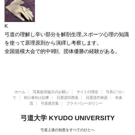
K
弓道の理解し辛い部分を解剖生理,スポーツ心理の知識
を使って原理原則から演繹し考察します。
全国規模大会で的中9割、団体優勝の経験がある。
ホーム
写真提供協力のお願い
サイトの理念
弓具につい
て
初心者向け記事
日置流印西派
日置流竹林派
本多
流
弓道迷言集
プライバシーポリシー
弓道大学 KYUDO UNIVERSITY
弓道上達の知恵をすべてのひとへ