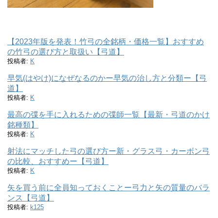
【2023年版を発表！竹弓の全銘柄・価格一覧】おすすめ
の竹弓の選び方と取扱い【弓道】
投稿者:
K
早気(はやけ)になぜなるのかー早気の治し方と分類ー【弓
道】
投稿者:
K
最高の弽を手に入れるための弽師一覧【最新・弓道のかけ
銘種類】
投稿者:
K
射法にマッチした弓の選び方ー新・グラス弓・カーボン弓
の比較、おすすめー【弓道】
投稿者:
K
矢を買う前に全員知っておくことー弓力と矢の質量のバラ
ンス【弓道】
投稿者:
k125