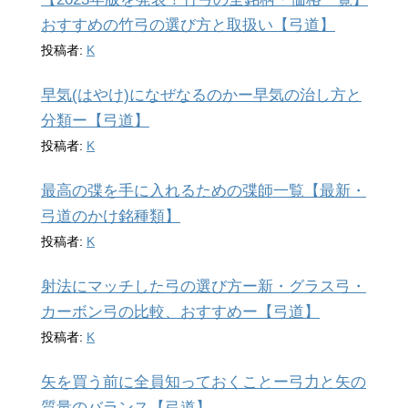
おすすめの竹弓の選び方と取扱い【弓道】
投稿者:
K
早気(はやけ)になぜなるのかー早気の治し方と
分類ー【弓道】
投稿者:
K
最高の弽を手に入れるための弽師一覧【最新・
弓道のかけ銘種類】
投稿者:
K
射法にマッチした弓の選び方ー新・グラス弓・
カーボン弓の比較、おすすめー【弓道】
投稿者:
K
矢を買う前に全員知っておくことー弓力と矢の
質量のバランス【弓道】