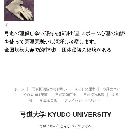
K
弓道の理解し辛い部分を解剖生理,スポーツ心理の知識
を使って原理原則から演繹し考察します。
全国規模大会で的中9割、団体優勝の経験がある。
ホーム
写真提供協力のお願い
サイトの理念
弓具につい
て
初心者向け記事
日置流印西派
日置流竹林派
本多
流
弓道迷言集
プライバシーポリシー
弓道大学 KYUDO UNIVERSITY
弓道上達の知恵をすべてのひとへ