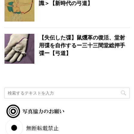
識＞【新時代の弓道】
【失伝した弽】鼠燻革の復活、堂射
用弽を自作するー三十三間堂総押手
弽ー【弓道】