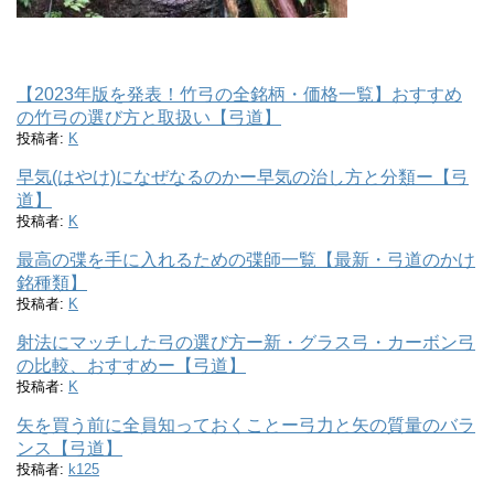
【2023年版を発表！竹弓の全銘柄・価格一覧】おすすめ
の竹弓の選び方と取扱い【弓道】
投稿者:
K
早気(はやけ)になぜなるのかー早気の治し方と分類ー【弓
道】
投稿者:
K
最高の弽を手に入れるための弽師一覧【最新・弓道のかけ
銘種類】
投稿者:
K
射法にマッチした弓の選び方ー新・グラス弓・カーボン弓
の比較、おすすめー【弓道】
投稿者:
K
矢を買う前に全員知っておくことー弓力と矢の質量のバラ
ンス【弓道】
投稿者:
k125