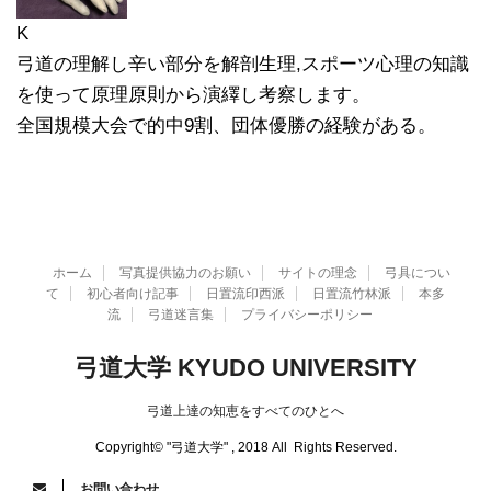
K
弓道の理解し辛い部分を解剖生理,スポーツ心理の知識
を使って原理原則から演繹し考察します。
全国規模大会で的中9割、団体優勝の経験がある。
ホーム
写真提供協力のお願い
サイトの理念
弓具につい
て
初心者向け記事
日置流印西派
日置流竹林派
本多
流
弓道迷言集
プライバシーポリシー
弓道大学 KYUDO UNIVERSITY
弓道上達の知恵をすべてのひとへ
Copyright© "弓道大学" , 2018 All Rights Reserved.
お問い合わせ