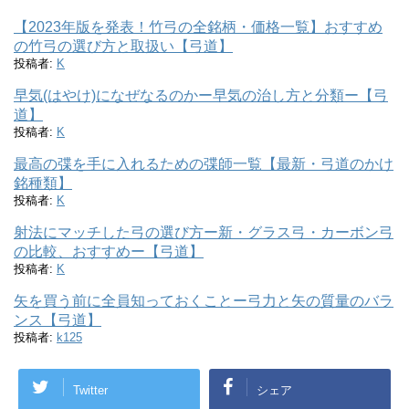
【2023年版を発表！竹弓の全銘柄・価格一覧】おすすめ
の竹弓の選び方と取扱い【弓道】
投稿者:
K
早気(はやけ)になぜなるのかー早気の治し方と分類ー【弓
道】
投稿者:
K
最高の弽を手に入れるための弽師一覧【最新・弓道のかけ
銘種類】
投稿者:
K
射法にマッチした弓の選び方ー新・グラス弓・カーボン弓
の比較、おすすめー【弓道】
投稿者:
K
矢を買う前に全員知っておくことー弓力と矢の質量のバラ
ンス【弓道】
投稿者:
k125
Twitter
シェア