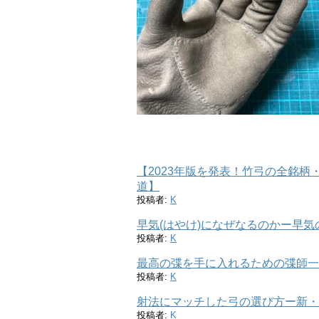
【2023年版を発表！竹弓の全銘
道】
投稿者:
K
早気(はやけ)になぜなるのかー早
投稿者:
K
最高の弽を手に入れるための弽師一
投稿者:
K
射法にマッチした弓の選び方ー新・
投稿者:
K