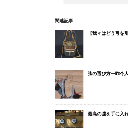
関連記事
【我々はどう弓を
弦の選び方ー昨今
最高の弽を手に入