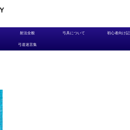
Y
射法全般
弓具について
初心者向け記
弓道迷言集