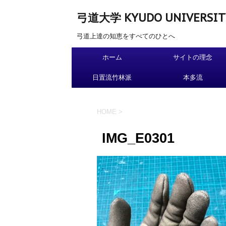
弓道大学 KYUDO UNIVERSIT
弓道上達の知恵をすべてのひとへ
ホーム
サイトの理念
日置流竹林派
本多流
HOME
>
IMG_E0301