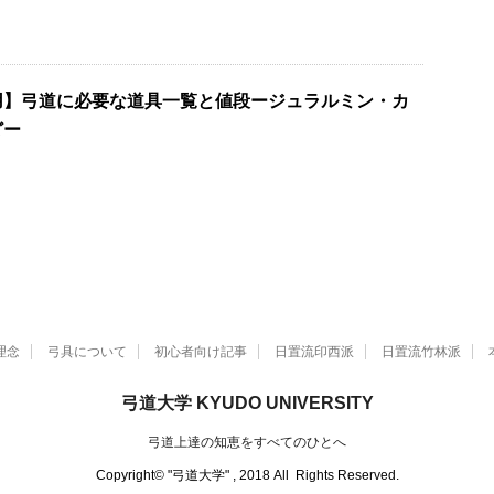
用】弓道に必要な道具一覧と値段ージュラルミン・カ
どー
理念
弓具について
初心者向け記事
日置流印西派
日置流竹林派
弓道大学 KYUDO UNIVERSITY
弓道上達の知恵をすべてのひとへ
Copyright© "弓道大学" , 2018 All Rights Reserved.