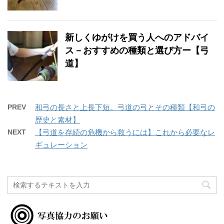
新しくゆがけを買う人へのアドバイ
ス－おすすめの種類と選び方ー【弓
道】
PREV
和弓の長さと上長下短。弓道の弓とその種類【和弓の
歴史と素材】
NEXT
【弓道を存続の危機から救うには】これから必要なレ
ギュレーション