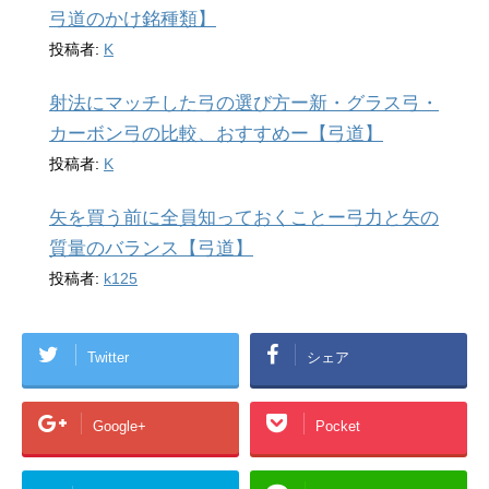
弓道のかけ銘種類】
投稿者:
K
射法にマッチした弓の選び方ー新・グラス弓・
カーボン弓の比較、おすすめー【弓道】
投稿者:
K
矢を買う前に全員知っておくことー弓力と矢の
質量のバランス【弓道】
投稿者:
k125
Twitter
シェア
Google+
Pocket