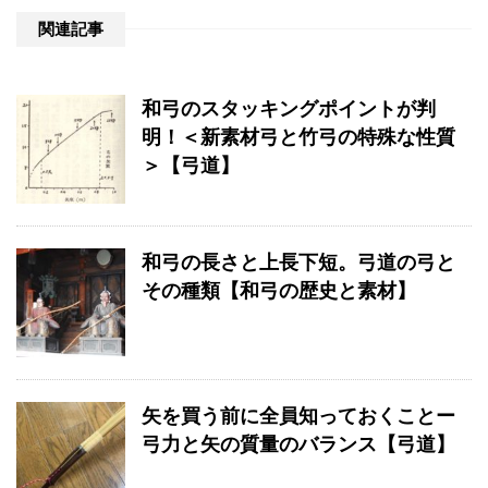
関連記事
和弓のスタッキングポイントが判
明！＜新素材弓と竹弓の特殊な性質
＞【弓道】
和弓の長さと上長下短。弓道の弓と
その種類【和弓の歴史と素材】
矢を買う前に全員知っておくことー
弓力と矢の質量のバランス【弓道】