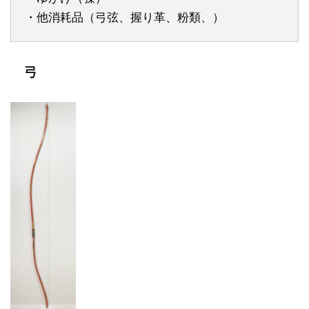
・他消耗品（弓弦、握り革、粉類、）
弓