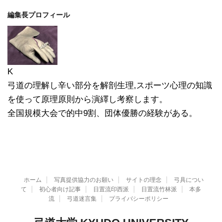
編集長プロフィール
K
弓道の理解し辛い部分を解剖生理,スポーツ心理の知識
を使って原理原則から演繹し考察します。
全国規模大会で的中9割、団体優勝の経験がある。
ホーム
写真提供協力のお願い
サイトの理念
弓具につい
て
初心者向け記事
日置流印西派
日置流竹林派
本多
流
弓道迷言集
プライバシーポリシー