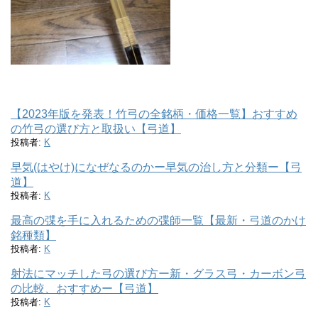
【2023年版を発表！竹弓の全銘柄・価格一覧】おすすめ
の竹弓の選び方と取扱い【弓道】
投稿者:
K
早気(はやけ)になぜなるのかー早気の治し方と分類ー【弓
道】
投稿者:
K
最高の弽を手に入れるための弽師一覧【最新・弓道のかけ
銘種類】
投稿者:
K
射法にマッチした弓の選び方ー新・グラス弓・カーボン弓
の比較、おすすめー【弓道】
投稿者:
K