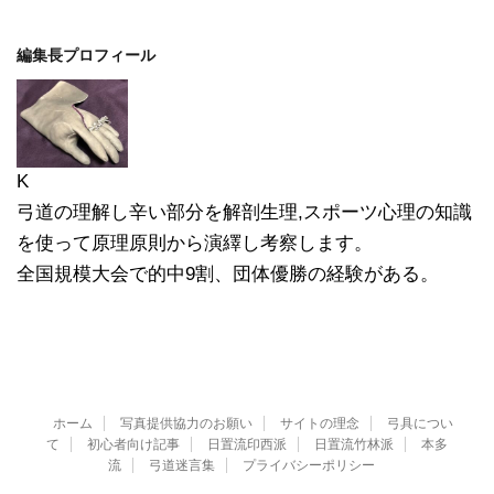
編集長プロフィール
K
弓道の理解し辛い部分を解剖生理,スポーツ心理の知識
を使って原理原則から演繹し考察します。
全国規模大会で的中9割、団体優勝の経験がある。
ホーム
写真提供協力のお願い
サイトの理念
弓具につい
て
初心者向け記事
日置流印西派
日置流竹林派
本多
流
弓道迷言集
プライバシーポリシー