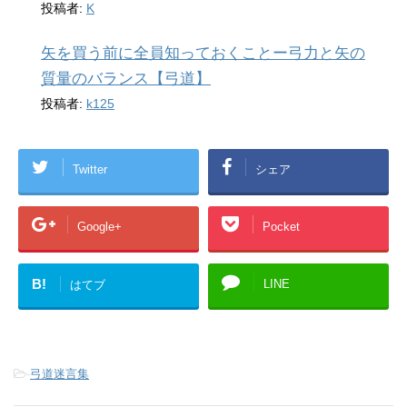
投稿者:
K
矢を買う前に全員知っておくことー弓力と矢の
質量のバランス【弓道】
投稿者:
k125
Twitter
シェア
Google+
Pocket
B!
LINE
はてブ
-
弓道迷言集