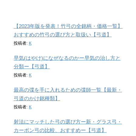
【2023年版を発表！竹弓の全銘柄・価格一覧】
おすすめの竹弓の選び方と取扱い【弓道】
投稿者:
K
早気(はやけ)になぜなるのかー早気の治し方と
分類ー【弓道】
投稿者:
K
最高の弽を手に入れるための弽師一覧【最新・
弓道のかけ銘種類】
投稿者:
K
射法にマッチした弓の選び方ー新・グラス弓・
カーボン弓の比較、おすすめー【弓道】