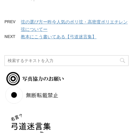
PREV
弦の選び方ー昨今人気のポリ弦・高密度ポリエチレン
弦についてー
NEXT
教本にこう書いてある【弓道迷言集】