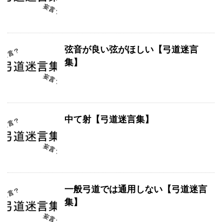
弦音が良い弦がほしい【弓道迷言
集】
中て射【弓道迷言集】
一般弓道では通用しない【弓道迷言
集】